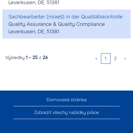
Leverkusen, DE, 51381
Sachbearbeiter (m/w/d) in der Qualitätskontrolle
Quality Assurance & Quality Compliance
Leverkusen, DE, 51381
Výsledky
1 – 25
z
26
«
1
2
»
Domovská stránka
Zobrazit všechy nabídky práce