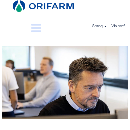
Sprog
Vis profil
IT
-
DK